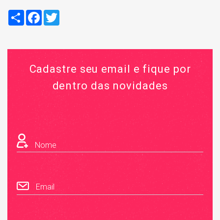
Compartilhar
Facebook
Twitter
Cadastre seu email e fique por
dentro das novidades
Nome
Email