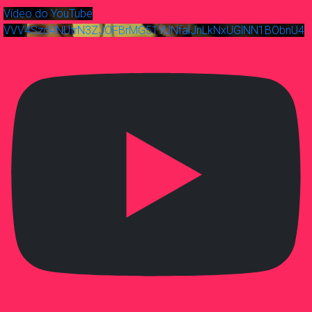
Vídeo do YouTube
VVV4Szd4NUtrN3ZJOFBrMG51YUNfalJnLkNxUGlNN1BObnU4