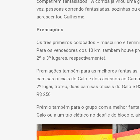
competirem fantasiados. “A corrida já virou uma g
vez, pessoas correndo fantasiadas, sozinhas ou e
acrescentou Guilherme.
Premiações
Os três primeiros colocados – masculino e femin
Para os vencedores dos 10 km, também houve prem
2º e 3º lugares, respectivamente).
Premiações também para as melhores fantasias: na 
camisas oficiais do Galo e dois acessos ao Camaro
2º lugar, troféu, duas camisas oficiais do Galo e R
R$ 250.
Prêmio também para o grupo com a melhor fantas
Galo ou a um trio elétrico no desfile do bloco e, ai