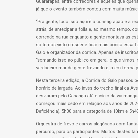
Guararapes, entre corredores e aqueles que queri
já que o evento também contou com muita música 
“Pra gente, tudo isso aqui é a consagração e a r
atrás, de antecipar a folia e, ao mesmo tempo, c
correndo na rua enquanto a gente montava as estr
só temos visto crescer e ficar mais bonita essa f
Galo e organizador da corrida. Apenas de inscrito
“somando isso ao público em geral, o que vimos, 
verdadeiro mar de gente frevando e já em forma p
Nesta terceira edição, a Corrida do Galo passou
horário de largada. Ao invés do trecho final da A
desviaram pelo Cabanga até o início da via man
começou mais cedo em relação aos anos de 2024
Deficiência), 5h30 para a categoria de 10km e 5h4
Orquestra de frevo e carros alegóricos com fanta
percurso, para os participantes. Muitos destes t