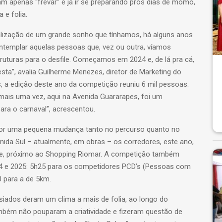
am apenas “frevar” e já ir se preparando pros dias de momo,
e folia.
ealização de um grande sonho que tínhamos, há alguns anos
ontemplar aquelas pessoas que, vez ou outra, víamos
uturas para o desfile. Começamos em 2024 e, de lá pra cá,
esta”, avalia Guilherme Menezes, diretor de Marketing do
s, a edição deste ano da competição reuniu 6 mil pessoas:
mais uma vez, aqui na Avenida Guararapes, foi um
ara o carnaval”, acrescentou.
 por uma pequena mudança tanto no percurso quanto no
venida Sul – atualmente, em obras – os corredores, este ano,
gue, próximo ao Shopping Riomar. A competição também
 e 2025: 5h25 para os competidores PCD’s (Pessoas com
0 para a de 5km.
siados deram um clima a mais de folia, ao longo do
ambém não pouparam a criatividade e fizeram questão de