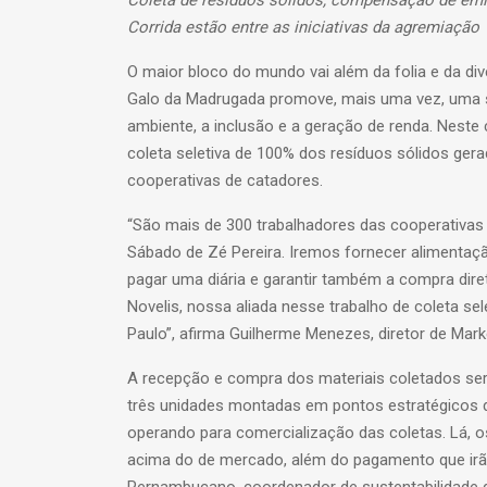
Corrida estão entre as iniciativas da agremiação
O maior bloco do mundo vai além da folia e da d
Galo da Madrugada promove, mais uma vez, uma s
ambiente, a inclusão e a geração de renda. Neste
coleta seletiva de 100% dos resíduos sólidos gera
cooperativas de catadores.
“São mais de 300 trabalhadores das cooperativas 
Sábado de Zé Pereira. Iremos fornecer alimentaçã
pagar uma diária e garantir também a compra dire
Novelis, nossa aliada nesse trabalho de coleta se
Paulo”, afirma Guilherme Menezes, diretor de Mark
A recepção e compra dos materiais coletados será
três unidades montadas em pontos estratégicos d
operando para comercialização das coletas. Lá, o
acima do de mercado, além do pagamento que irão 
Pernambucano, coordenador de sustentabilidade d