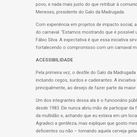
povo, e nada mais justo do que retribuir à comun
Meneses, presidente do Galo da Madrugada.
Com experiência em projetos de impacto social, 
do carnaval. “Estamos mostrando que é possível uni
Fábio Silva. A expectativa é que essa iniciativa s
fortalecendo o compromisso com um carnaval mais
ACESSIBILIDADE
Pela primeira vez, o desfile do Galo da Madrugad
incluindo cegos, surdos e cadeirantes. A iniciativ
principalmente, ao desejo de fazer parte da maior
Um dos integrantes dessa ala é o funcionário públ
desde 1983. Ele nunca abriu mão de participar d
da multidão e, achando que eu estava em um lo
Agradeci a gentileza, mas expliquei que gosto me
deficientes ou não – tomando aquela cerveja gelad