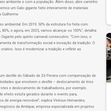
io ambiente e com a população. Além disso, abre caminho
remos um Galo gigante feito inteiramente de materiais
a Guilherme.
o ambiental. Em 2019, 50% da estrutura foi feita com
, 80%, e agora, em 2025, vamos alcançar os 100%”, detalha
 Gigante pelo quinto carnaval consecutivo. “Com isso, o
amenta de transformação social e inovação da tradição. O
riativo. Isso é modernizar a tradição e refletir as
ar um desfile do Sábado de Zé Pereira com compensação de
ividades que envolvem o desfile – deslocamento de trios
rotes e deslocamento de trabalhadores, por exemplo.
 efeito estufa gerados durante o evento para,
 de energia renovável”, explica Vinícius Hernandes,
e negócios da Ambipar, empresa especializada em projetos