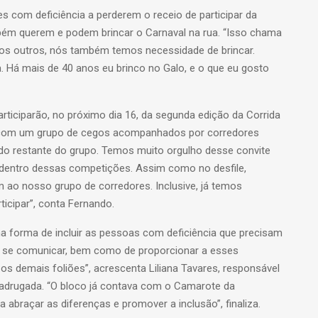
iões com deficiência a perderem o receio de participar da
bém querem e podem brincar o Carnaval na rua. “Isso chama
os outros, nós também temos necessidade de brincar.
. Há mais de 40 anos eu brinco no Galo, e o que eu gosto
rticiparão, no próximo dia 16, da segunda edição da Corrida
rá com um grupo de cegos acompanhados por corredores
a do restante do grupo. Temos muito orgulho desse convite
 dentro dessas competições. Assim como no desfile,
m ao nosso grupo de corredores. Inclusive, já temos
icipar”, conta Fernando.
ma forma de incluir as pessoas com deficiência que precisam
e se comunicar, bem como de proporcionar a esses
s demais foliões”, acrescenta Liliana Tavares, responsável
 Madrugada. “O bloco já contava com o Camarote da
abraçar as diferenças e promover a inclusão”, finaliza.