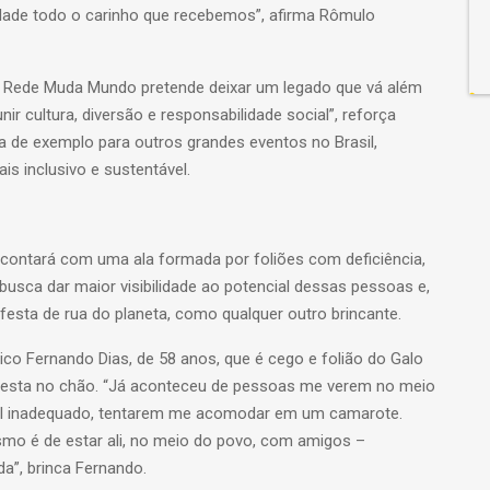
idade todo o carinho que recebemos”, afirma Rômulo
a Rede Muda Mundo pretende deixar um legado que vá além
r cultura, diversão e responsabilidade social”, reforça
irva de exemplo para outros grandes eventos no Brasil,
 inclusivo e sustentável.
a contará com uma ala formada por foliões com deficiência,
a busca dar maior visibilidade ao potencial dessas pessoas e,
 festa de rua do planeta, como qualquer outro brincante.
ico Fernando Dias, de 58 anos, que é cego e folião do Galo
a festa no chão. “Já aconteceu de pessoas me verem no meio
cal inadequado, tentarem me acomodar em um camarote.
smo é de estar ali, no meio do povo, com amigos –
a”, brinca Fernando.