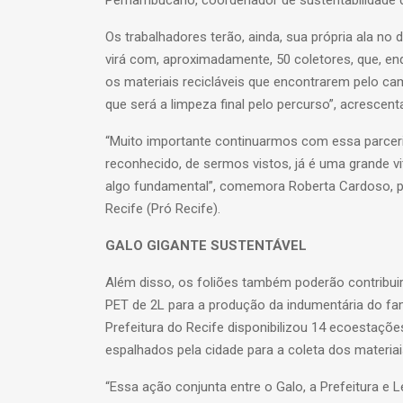
Os trabalhadores terão, ainda, sua própria ala no
virá com, aproximadamente, 50 coletores, que, en
os materiais recicláveis que encontrarem pelo cam
que será a limpeza final pelo percurso”, acrescenta
“Muito importante continuarmos com essa parceri
reconhecido, de sermos vistos, já é uma grande vit
algo fundamental”, comemora Roberta Cardoso, pr
Recife (Pró Recife).
GALO GIGANTE SUSTENTÁVEL
Além disso, os foliões também poderão contribu
PET de 2L para a produção da indumentária do fam
Prefeitura do Recife disponibilizou 14 ecoestaçõ
espalhados pela cidade para a coleta dos materiai
“Essa ação conjunta entre o Galo, a Prefeitura e L