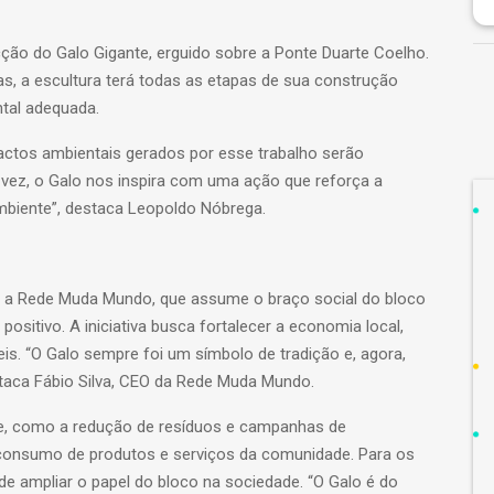
ão do Galo Gigante, erguido sobre a Ponte Duarte Coelho.
s, a escultura terá todas as etapas de sua construção
tal adequada.
actos ambientais gerados por esse trabalho serão
ez, o Galo nos inspira com uma ação que reforça a
biente”, destaca Leopoldo Nóbrega.
om a Rede Muda Mundo, que assume o braço social do bloco
ositivo. A iniciativa busca fortalecer a economia local,
eis. “O Galo sempre foi um símbolo de tradição e, agora,
aca Fábio Silva, CEO da Rede Muda Mundo.
ade, como a redução de resíduos e campanhas de
 consumo de produtos e serviços da comunidade. Para os
e ampliar o papel do bloco na sociedade. “O Galo é do