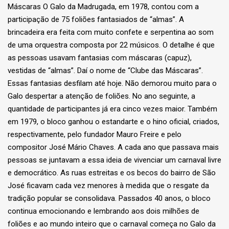
Máscaras O Galo da Madrugada, em 1978, contou com a
participação de 75 foliões fantasiados de “almas”. A
brincadeira era feita com muito confete e serpentina ao som
de uma orquestra composta por 22 músicos. O detalhe é que
as pessoas usavam fantasias com máscaras (capuz),
vestidas de “almas”. Daí o nome de “Clube das Máscaras”.
Essas fantasias desfilam até hoje. Não demorou muito para o
Galo despertar a atenção de foliões. No ano seguinte, a
quantidade de participantes já era cinco vezes maior. Também
em 1979, o bloco ganhou o estandarte e o hino oficial, criados,
respectivamente, pelo fundador Mauro Freire e pelo
compositor José Mário Chaves. A cada ano que passava mais
pessoas se juntavam a essa ideia de vivenciar um carnaval livre
e democrático. As ruas estreitas e os becos do bairro de São
José ficavam cada vez menores à medida que o resgate da
tradição popular se consolidava. Passados 40 anos, o bloco
continua emocionando e lembrando aos dois milhões de
foliões e ao mundo inteiro que o carnaval começa no Galo da