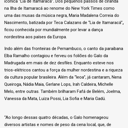
icônica “Lia de Itamaracá”
.
Dos pequenos passos de ciranda
na Ilha de Itamaracá ao renome do New York Times como
uma das musas da música negra, Maria Madalena Correia do
Nascimento, batizada por Teca Calazans de “Lia de Itamaracá”
,
ficou conhecida por mundialmente por levar a dança
nordestina aos países da Europa.
Indo além das fronteiras de Pernambuco, o canto da paraibana
Elba Ramalho contagiou e ferveu os foliões do Galo da
Madrugada em mais de dez desfiles. Enquanto esteve nos
trios-elétricos cantou a força da mulher nordestina e a riqueza
da cultura popular brasileira. Além da “leoa”, já cantaram, Nena
Queiroga, Nádia Maia, Gerlane Lops, Irah Caldeira, Michelle
Melo, entre outras. Também brilharam Fafá de Belém, Joelma,
Vanessa da Mata, Luiza Possi, Lia Sofia e Maria Gadú.
“Ao longo dessas quatro décadas, o Galo homenageou
diversos artistas e nomes de peso da cena local, que, de