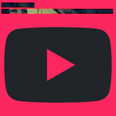
Vídeo do YouTube
VVV4Szd4NUtrN3ZJOFBrMG51YUNfalJnLkNxUGlNN1BObnU4