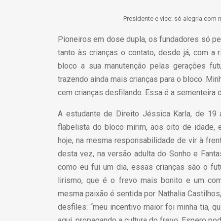
Presidente e vice: só alegria com
Pioneiros em dose dupla, os fundadores só pe
tanto às crianças o contato, desde já, com a
bloco a sua manutenção pelas gerações futu
trazendo ainda mais crianças para o bloco. Min
cem crianças desfilando. Essa é a sementeira d
A estudante de Direito Jéssica Karla, de 19
flabelista do bloco mirim, aos oito de idade
hoje, na mesma responsabilidade de vir à fre
desta vez, na versão adulta do Sonho e Fanta
como eu fui um dia, essas crianças são o fu
lirismo, que é o frevo mais bonito e um com
mesma paixão é sentida por Nathalia Castilhos,
desfiles: “meu incentivo maior foi minha tia, q
aqui, propagando a cultura do frevo. Espero pode