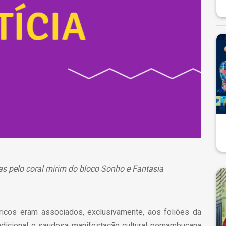
das pelo coral mirim do bloco Sonho e Fantasia
icos eram associados, exclusivamente, aos foliões da
adicional e saudosa manifestação cultural pernambucana