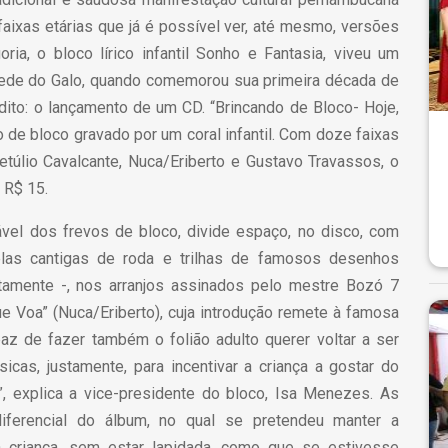
faixas etárias que já é possível ver, até mesmo, versões
ria, o bloco lírico infantil Sonho e Fantasia, viveu um
sede do Galo, quando comemorou sua primeira década de
édito: o lançamento de um CD. “Brincando de Bloco- Hoje,
 de bloco gravado por um coral infantil. Com doze faixas
túlio Cavalcante, Nuca/Eriberto e Gustavo Travassos, o
 R$ 15.
ável dos frevos de bloco, divide espaço, no disco, com
elas cantigas de roda e trilhas de famosos desenhos
amente -, nos arranjos assinados pelo mestre Bozó 7
e Voa” (Nuca/Eriberto), cuja introdução remete à famosa
az de fazer também o folião adulto querer voltar a ser
icas, justamente, para incentivar a criança a gostar do
”, explica a vice-presidente do bloco, Isa Menezes. As
iferencial do álbum, no qual se pretendeu manter a
a criança, sem estar lapidada, como que se estivesse