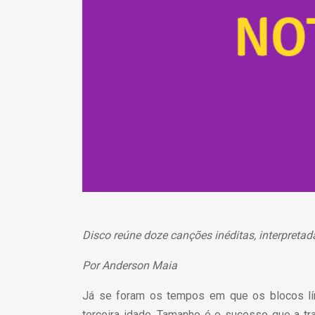
Disco reúne doze canções inéditas, interpreta
Por Anderson Maia
Já se foram os tempos em que os blocos lír
terceira idade. Tamanho é o sucesso que a tr