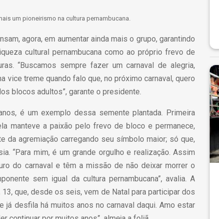
 mais um pioneirismo na cultura pernambucana.
nsam, agora, em aumentar ainda mais o grupo, garantindo
 riqueza cultural pernambucana como ao próprio frevo de
ras. “Buscamos sempre fazer um carnaval de alegria,
ha vice treme quando falo que, no próximo carnaval, quero
os blocos adultos”, garante o presidente.
 anos, é um exemplo dessa semente plantada. Primeira
, ela manteve a paixão pelo frevo de bloco e permanece,
nte da agremiação carregando seu símbolo maior; só que,
sia. “Para mim, é um grande orgulho e realização. Assim
turo do carnaval e têm a missão de não deixar morrer o
ponente sem igual da cultura pernambucana”, avalia. A
 13, que, desde os seis, vem de Natal para participar dos
ue já desfila há muitos anos no carnaval daqui. Amo estar
r continuar por muitos anos”, almeja a foliã.