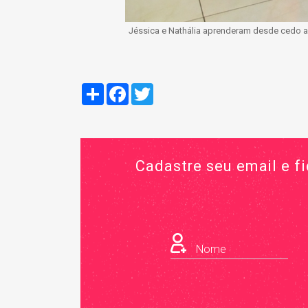
Jéssica e Nathália aprenderam desde cedo a
Compartilhar
Facebook
Twitter
Cadastre seu email e f
Nome