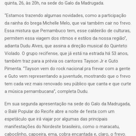
quinta, 26, às 20h, na sede do Galo da Madrugada.
“Estamos trazendo algumas novidades, como a participação
da rainha do brega Michelle Melo, que vai também cair no frevo.
Essa mistura que Pernambuco tem, esse caldeirão de culturas,
permitem essa viagem dos ritmos e estilos da nossa região”,
adianta Dudu Alves, que assina a direção musical do Quinteto
Violado. O grupo recifense, que já está na estrada há 53 anos,
também traz para a prévia os cantores Tayson Jr e Guto
Pimenta. “Tayson vem do rock nacional pra frevar com a gente
e Guto vem representando a juventude, mostrando que o frevo
tem cada vez mais renovado seu público que canta e que curte
a música pernambucana”, completa Dudu.
Em sua segunda apresentação na sede do Galo da Madrugada,
o Balé Popular do Recife abre a noite de festa com um
espetáculo que irá viajar por algumas das principais
manifestações do Nordeste brasileiro, como o maracatu,
caboclinho, capoeira, ema, cobra encantada e, claro, o frevo.