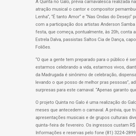
A Quinta no Galo, prévia carnavalesca realizada
atração musical o cantor e compositor pernambuca
Lenha”, “É tanto Amor” e “Nas Ondas do Desejo” p
com a participação dos artistas Anderson Samba p
festa, que começa, pontualmente, às 20h, conta
Estrela Dalva, passistas Saltos Cia de Dança, cap
Foliões.
“O que a gente tem preparado para o público é se
estarmos celebrando a vida, estarmos vivos, dian
da Madrugada é sinônimo de celebração, dispensa 
levando o que posso de melhor pras pessoas”, adi
surpresas para este carnaval. “Apenas garanto que
O projeto Quinta no Galo é uma realização do Gal
meses que antecedem o carnaval. A prévia, que t
apresentações musicais e de grupos culturais dive
quinta-feira de fevereiro. Os ingressos custam R$
Informações e reservas pelo fone (81) 3224-289