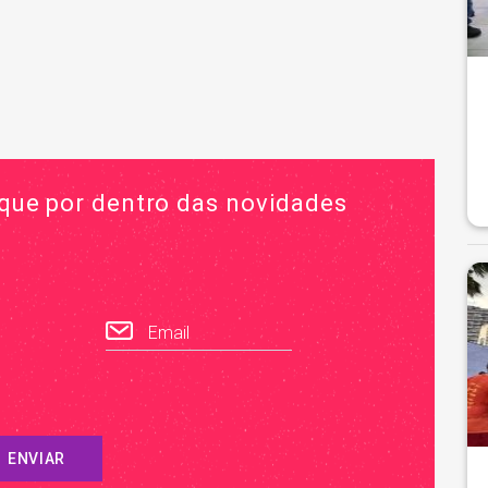
ique por dentro das novidades
Email
ENVIAR