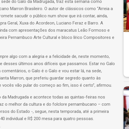
 na sede do Galo da Madrugada, traz esta semana como
no Marron Brasileiro. O autor de clássicos como “Arreia a
romete sacudir o público num show que irá contar, ainda,
ra Geral, Xuxa do Acordeon, Luciano Feraz e Barro. A
 ainda com apresentações dos maracatus Leão Formoso e
oeira Pernambuco Arte Cultural e bloco lírico Compositores e
mpre algo com a alegria e a felicidade de, neste momento,
te desses últimos anos difíceis que passamos. Estar no Galo
comentários, o Galo é o Galo e vou estar lá, na sede,
anta Marron, que preferiu guardar segredo quanto às
 vocês vão pular do começo ao fim, isso é certo”, afirmou.
o da Madrugada e acontece todas as quintas-feiras nos
raz o melhor da cultura e do folclore pernambucano – com
rsos do Estado -, segue, nesta temporada, até a primeira
 40 individual e R$ 200 mesa para quatro pessoas.
9.