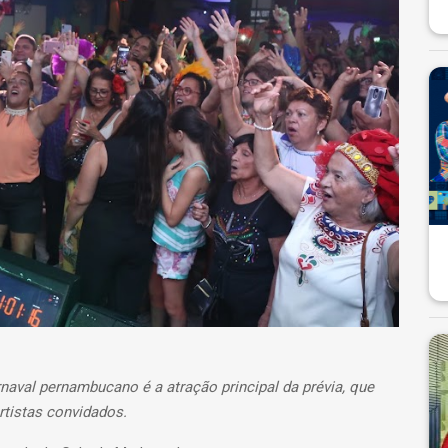
naval pernambucano é a atração principal da prévia, que
artistas convidados.